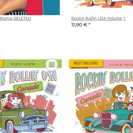
l Mama DELETED
Rockin Rollin USA Volume 1
11,90 €
*
BEST SELLERS