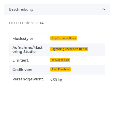
Beschreibung
DETETED since 2014
Produkteigenschaft
Wert
Musicstyle:
Rhythm and Blues
Aufnahme/Mast
Lightning Recorders Berlin
ering Studio:
Limitiert:
to 500 copies
Grafik von:
Axel Praefcke
Versandgewicht:
0,08 kg