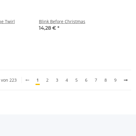
he Twirl
Blink Before Christmas
14,28 €
*
0 von 223
1
2
3
4
5
6
7
8
9