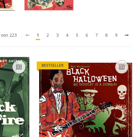
0 von 223
1
2
3
4
5
6
7
8
9
BESTSELLER